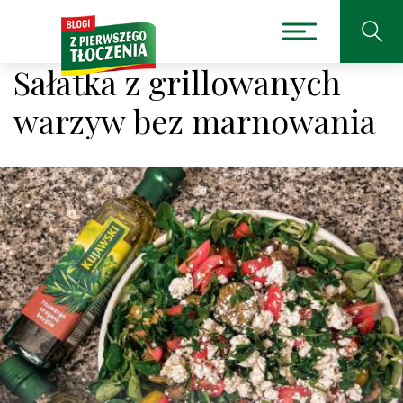
Sałatka z grillowanych
warzyw bez marnowania