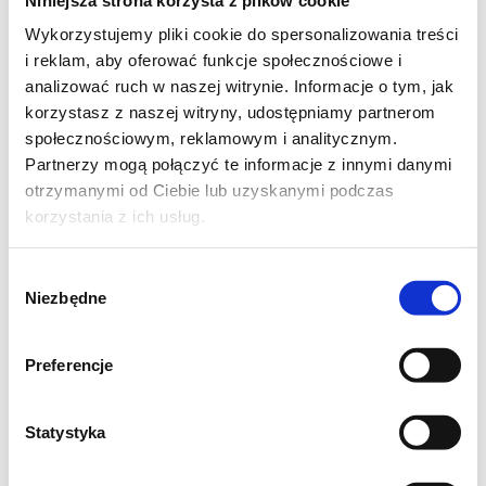
przyprawione w ziołowym oleju. Grillujemy
Wykorzystujemy pliki cookie do spersonalizowania treści
klasycznie lub na patelni grillowej.
i reklam, aby oferować funkcje społecznościowe i
Marynujemy je w oleju Kujawskim z ziołami
analizować ruch w naszej witrynie. Informacje o tym, jak
korzystasz z naszej witryny, udostępniamy partnerom
“Rozmaryn, oregano, bazylia”. Wystarczy
społecznościowym, reklamowym i analitycznym.
doprawić samą solą.
Partnerzy mogą połączyć te informacje z innymi danymi
otrzymanymi od Ciebie lub uzyskanymi podczas
Gwarantuję, że ta mieszanka warzyw
korzystania z ich usług.
sprawdzi się na każdym grillu. Jeżeli jednak
coś zostanie to na następny dzień, będzie to
Wybór
Niezbędne
świetna baza do sałatki w odświeżonej wersji
zgody
.
Preferencje
Składniki na sałatkę z
Statystyka
grillowanych warzyw bez