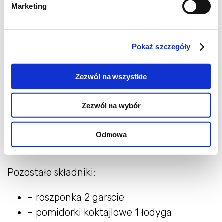
marnowania:
Marketing
Moja mieszanka warzyw na grilla:
Pokaż szczegóły
– papryka kolorowa 2-3 szt.
– bakłażan 1 szt.
Zezwól na wszystkie
– cukinia 1 szt.
– cebula 1 szt.
Zezwól na wybór
– pieczarki 4- 5 szt.
– 2-3 łyzki oleju Kujawski z ziołami
Odmowa
“Rozmaryn, oregano, bazylia”
Pozostałe składniki:
– roszponka 2 garscie
– pomidorki koktajlowe 1 łodyga