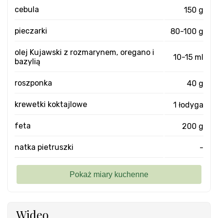
cebula
150 g
pieczarki
80-100 g
olej Kujawski z rozmarynem, oregano i
10-15 ml
bazylią
roszponka
40 g
krewetki koktajlowe
1 łodyga
feta
200 g
natka pietruszki
-
Wideo