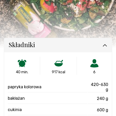
Składniki
40 min.
917 kcal
6
420-630
papryka kolorowa
g
bakłażan
240 g
cukinia
600 g