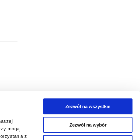
Zezwól na wszystkie
egorie
naszej
Zezwól na wybór
takt
erzy mogą
orzystania z