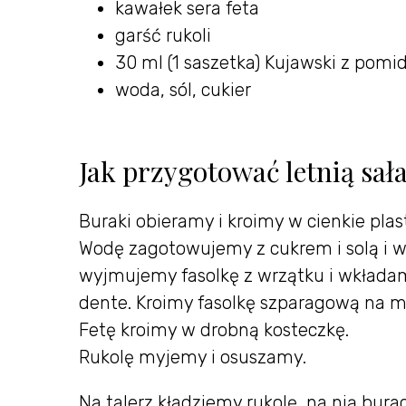
kawałek sera feta
garść rukoli
30 ml (1 saszetka) Kujawski z pomi
woda, sól, cukier
Jak przygotować letnią sał
Buraki obieramy i kroimy w cienkie plast
Wodę zagotowujemy z cukrem i solą i w
wyjmujemy fasolkę z wrzątku i wkłada
dente. Kroimy fasolkę szparagową na mn
Fetę kroimy w drobną kosteczkę.
Rukolę myjemy i osuszamy.
Na talerz kładziemy rukolę, na nią bura