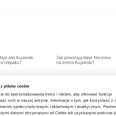
aje olej Kujawski
Jak powstają oleje tłoczone
go rzepaku?
na zimno Kujawski?
 z plików cookie
ie do spersonalizowania treści i reklam, aby oferować funkcje
Mapa serwisu
Kat
wać ruch w naszej witrynie. Informacje o tym, jak korzystasz z 
Kanały RSS
Kon
rtnerom społecznościowym, reklamowym i analitycznym. Partn
innymi danymi otrzymanymi od Ciebie lub uzyskanymi podczas k