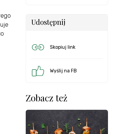
wego
Udostępnij
muje
co
Skopiuj link
Wyślij na FB
Zobacz też