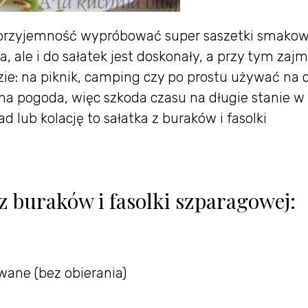
 przyjemność wypróbować super saszetki smako
, ale i do sałatek jest doskonały, a przy tym zaj
ie: na piknik, camping czy po prostu używać na 
na pogoda, więc szkoda czasu na długie stanie w
 lub kolację to sałatka z buraków i fasolki
 z buraków i fasolki szparagowej:
wane (bez obierania)