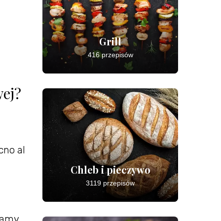
Grill
416 przepisów
wej?
cno al
Chleb i pieczywo
3119 przepisów
ewamy