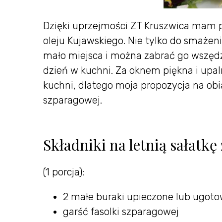
Dzięki uprzejmości ZT Kruszwica mam
oleju Kujawskiego. Nie tylko do smażenia
mało miejsca i można zabrać go wszędz
dzień w kuchni. Za oknem piękna i upal
kuchni, dlatego moja propozycja na obiad
szparagowej.
Składniki na letnią sałatkę
(1 porcja):
2 małe buraki upieczone lub ugoto
garść fasolki szparagowej