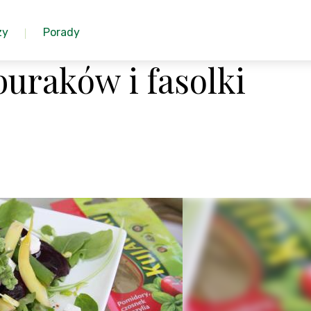
zy
Porady
buraków i fasolki