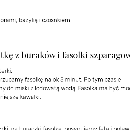
dorami, bazylią i czosnkiem
atkę z buraków i fasolki szparago
erki.
rzucamy fasolkę na ok 5 minut. Po tym czasie
my do miski z lodowatą wodą. Fasolka ma być mo
iejsze kawałki.
czki, na buraczki fasolkę, posypujemy fetą i pol