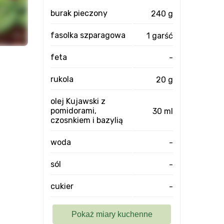
burak pieczony
240 g
fasolka szparagowa
1 garść
feta
-
rukola
20 g
olej Kujawski z
pomidorami,
30 ml
czosnkiem i bazylią
woda
-
sól
-
cukier
-