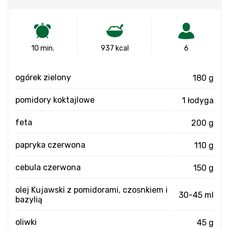
10 min.
937 kcal
6
ogórek zielony
180 g
pomidory koktajlowe
1 łodyga
feta
200 g
papryka czerwona
110 g
cebula czerwona
150 g
olej Kujawski z pomidorami, czosnkiem i
30-45 ml
bazylią
oliwki
45 g