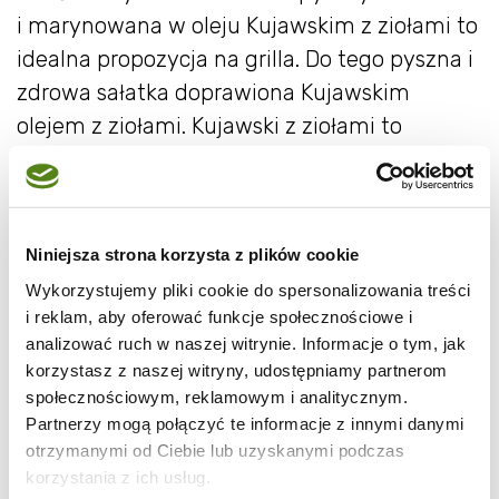
i marynowana w oleju Kujawskim z ziołami to
idealna propozycja na grilla. Do tego pyszna i
zdrowa sałatka doprawiona Kujawskim
olejem z ziołami. Kujawski z ziołami to
połączenie oleju rzepakowego z pierwszego
tłoczenia z naturalnymi, aromatycznymi
ziołami.
Niniejsza strona korzysta z plików cookie
Oleje z ziołami są wygodną alternatywą
Wykorzystujemy pliki cookie do spersonalizowania treści
przyprawiania dań – aromatyczny olej potrafi
i reklam, aby oferować funkcje społecznościowe i
analizować ruch w naszej witrynie. Informacje o tym, jak
zmienić lub podkręcić smak klasycznego
korzystasz z naszej witryny, udostępniamy partnerom
dania!
społecznościowym, reklamowym i analitycznym.
Partnerzy mogą połączyć te informacje z innymi danymi
otrzymanymi od Ciebie lub uzyskanymi podczas
korzystania z ich usług.