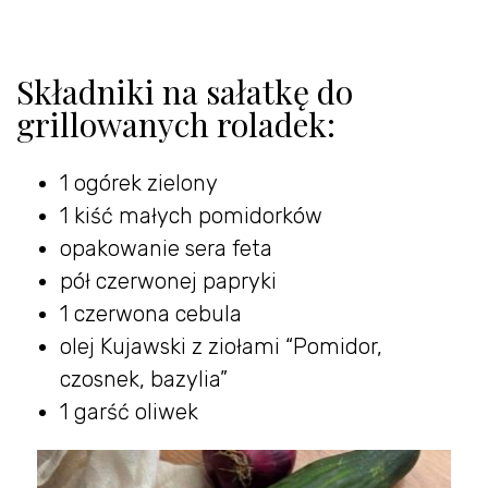
Składniki na sałatkę do
grillowanych roladek:
1 ogórek zielony
1 kiść małych pomidorków
opakowanie sera feta
pół czerwonej papryki
1 czerwona cebula
olej Kujawski z ziołami “Pomidor,
czosnek, bazylia”
1 garść oliwek