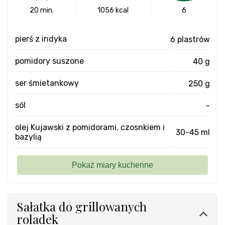
20 min.
1056 kcal
6
pierś z indyka
6 plastrów
pomidory suszone
40 g
ser śmietankowy
250 g
sól
-
olej Kujawski z pomidorami, czosnkiem i
30-45 ml
bazylią
Sałatka do grillowanych
roladek