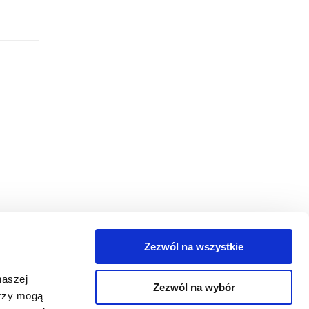
Zezwól na wszystkie
egorie
naszej
Zezwól na wybór
takt
erzy mogą