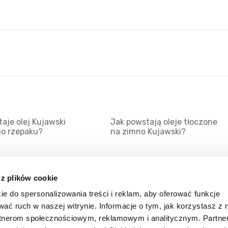
aje olej Kujawski
Jak powstają oleje tłoczone
go rzepaku?
na zimno Kujawski?
 z plików cookie
ie do spersonalizowania treści i reklam, aby oferować funkcje
Mapa serwisu
Kat
wać ruch w naszej witrynie. Informacje o tym, jak korzystasz z 
Kanały RSS
Kon
rtnerom społecznościowym, reklamowym i analitycznym. Partn