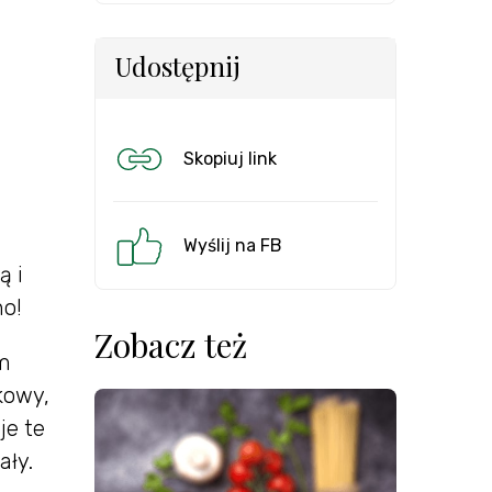
Udostępnij
Skopiuj link
Wyślij na FB
ą i
no!
Zobacz też
em
kowy,
je te
ały.