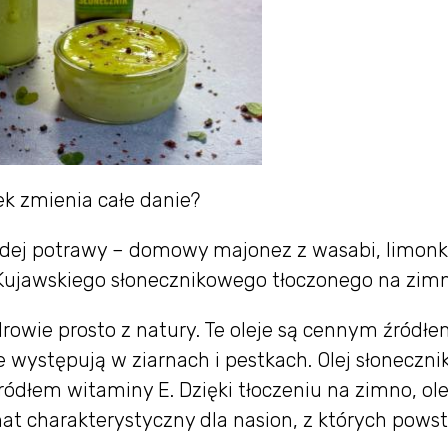
k zmienia całe danie?
żdej potrawy – domowy majonez z wasabi, limonk
Kujawskiego słonecznikowego tłoczonego na zim
drowie prosto z natury. Te oleje są cennym źródł
e występują w ziarnach i pestkach. Olej słoneczni
ódłem witaminy E. Dzięki tłoczeniu na zimno, ole
t charakterystyczny dla nasion, z których powst