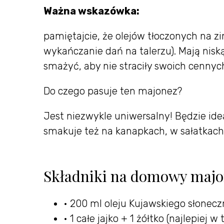
Ważna wskazówka:
pamiętajcie, że olejów tłoczonych na z
wykańczanie dań na talerzu). Mają nisk
smażyć, aby nie straciły swoich cennyc
Do czego pasuje ten majonez?
Jest niezwykle uniwersalny! Będzie idea
smakuje też na kanapkach, w sałatkach
Składniki na domowy majon
• 200 ml oleju Kujawskiego słonec
• 1 całe jajko + 1 żółtko (najlepiej