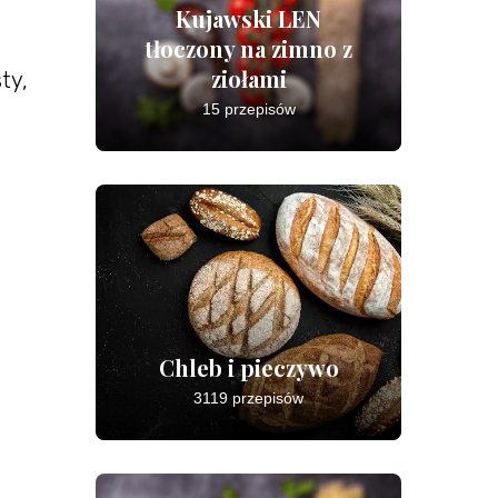
Kujawski LEN
tłoczony na zimno z
ziołami
ty,
15 przepisów
Chleb i pieczywo
3119 przepisów