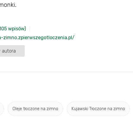
imonki.
105 wpisów)
a-zimno.zpierwszegotloczenia.pl/
 autora
Oleje tłoczone na zimno
Kujawski Tłoczone na zimno