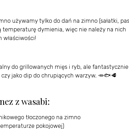
imno używamy tylko do dań na zimno (sałatki, pas
ą temperaturę dymienia, więc nie należy na nich
h właściwości!
lny do grillowanych mięs i ryb, ale fantastycznie
 czy jako dip do chrupiących warzyw. 🥕🐟🥩
ez z wasabi:
znikowego tłoczonego na zimno
 w temperaturze pokojowej)