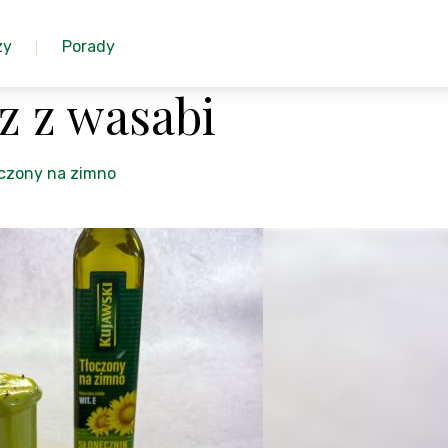
zy
Porady
 z wasabi
oczony na zimno