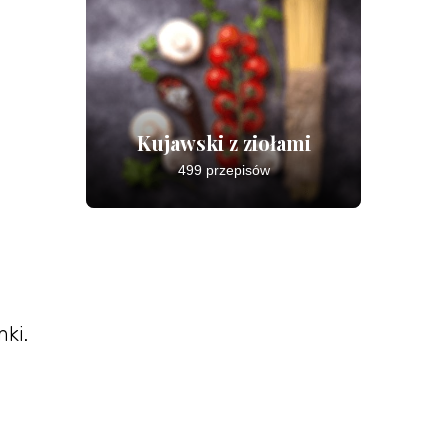
Kujawski z ziołami
499 przepisów
nki.