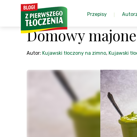
Przepisy
Autor
Domowy majonez
Autor:
Kujawski tłoczony na zimno
,
Kujawski tł