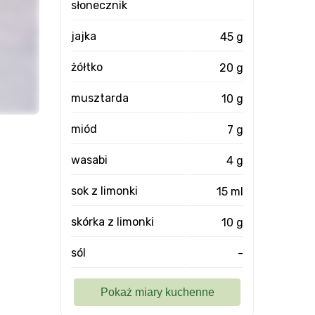
słonecznik
jajka
45 g
żółtko
20 g
musztarda
10 g
miód
7 g
wasabi
4 g
sok z limonki
15 ml
skórka z limonki
10 g
sól
-