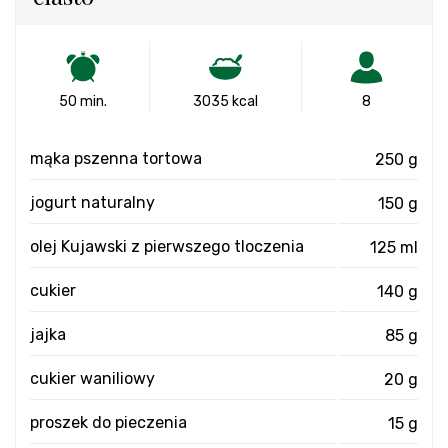
50 min.
3035 kcal
8
mąka pszenna tortowa
250 g
jogurt naturalny
150 g
olej Kujawski z pierwszego tloczenia
125 ml
cukier
140 g
jajka
85 g
cukier waniliowy
20 g
proszek do pieczenia
15 g