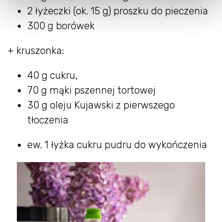
2 łyżeczki (ok. 15 g) proszku do pieczenia
300 g borówek
+ kruszonka:
40 g cukru,
70 g mąki pszennej tortowej
30 g oleju Kujawski z pierwszego
tłoczenia
ew. 1 łyżka cukru pudru do wykończenia