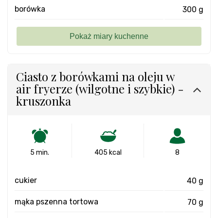
borówka
300 g
Ciasto z borówkami na oleju w
air fryerze (wilgotne i szybkie) -
kruszonka
5 min.
405 kcal
8
cukier
40 g
mąka pszenna tortowa
70 g