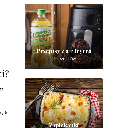
Przepisy z air fryera
11 przepisów
mi?
ml
, a
Zapiekanki