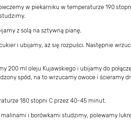
ieczemy w piekarniku w temperaturze 190 stopn
 studzimy.
bijamy z solą na sztywną pianę.
ukier i ubijamy, aż się rozpuści. Następnie wrz
y 200 ml oleju Kujawskiego i ubijamy do połącz
dzony spód, na to wrzucamy owoce i ścieramy d
aturze 180 stopni C przez 40-45 minut.
z malinami i borówkami studzimy, polewamy lukr