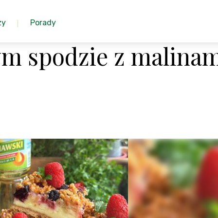
zy
Porady
ym spodzie z malinam