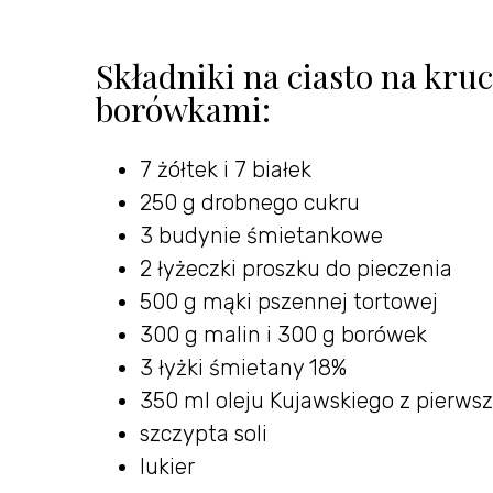
Składniki na ciasto na kru
borówkami:
7 żółtek i 7 białek
250 g drobnego cukru
3 budynie śmietankowe
2 łyżeczki proszku do pieczenia
500 g mąki pszennej tortowej
300 g malin i 300 g borówek
3 łyżki śmietany 18%
350 ml oleju Kujawskiego z pierwsz
szczypta soli
lukier