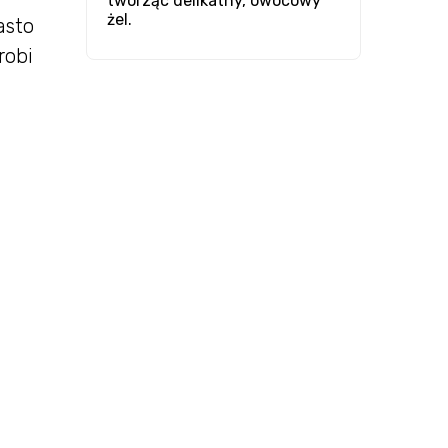
tworząc delikatny, owocowy
żel.
asto
robi