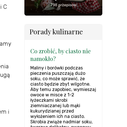
798 przepisów
i C
Porady kulinarne
ucamy
Co zrobić, by ciasto nie
namokło?
enia
Maliny i borówki podczas
pieczenia puszczają dużo
rugą
soku, co może sprawić, że
ciasto będzie zbyt wilgotne.
Aby temu zapobiec, wymieszaj
owoce w misce z 1-2
łyżeczkami skrobi
ziemniaczanej lub mąki
kukurydzianej przed
em i
wyłożeniem ich na ciasto.
Skrobia zwiąże nadmiar soku,