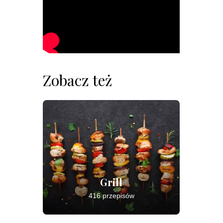
Zobacz też
Grill
416 przepisów