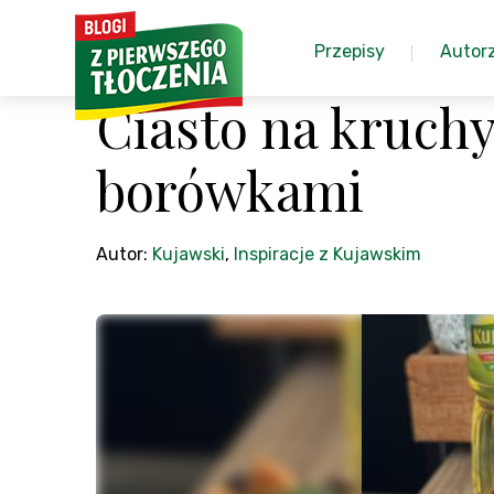
Przepisy
Autor
Ciasto na kruch
borówkami
Autor:
Kujawski
,
Inspiracje z Kujawskim