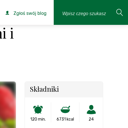
Zgłoś swój blog
i i
Składniki
120 min.
6731 kcal
24