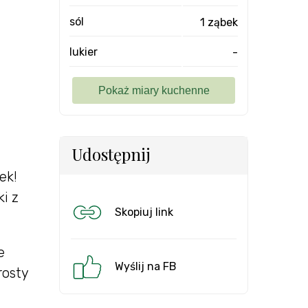
sól
1 ząbek
lukier
-
Udostępnij
ek!
i z
Skopiuj link
e
Wyślij na FB
rosty