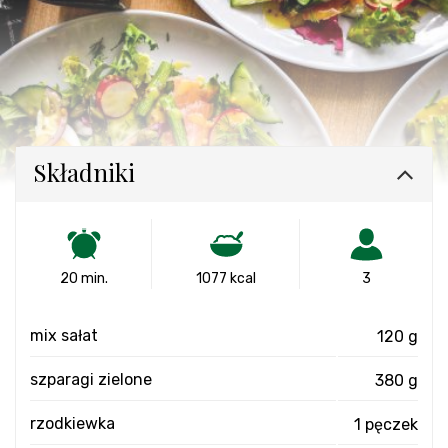
Składniki
20 min.
1077 kcal
3
mix sałat
120 g
szparagi zielone
380 g
rzodkiewka
1 pęczek