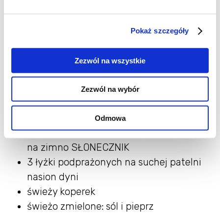
pęczek zielonych szparagów
pęczek rzodkiewek
1 młody ogórek szklarniowy
Pokaż szczegóły
1 mała czerwona cebula
150 g wędzonego surowego łososia
Zezwól na wszystkie
3 jajka ugotowane na twardo
3 łyżeczki musztardy francuskiej
Zezwól na wybór
3 łyżeczki musztardy miodowej
sok z połowy pomarańczy
Odmowa
2 łyżeczki oleju Kujawskiego tłoczonego
na zimno SŁONECZNIK
3 łyżki podprażonych na suchej patelni
nasion dyni
świeży koperek
świeżo zmielone: sól i pieprz