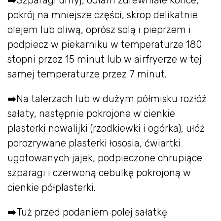
➡️Szparagi umyj, odłam zdrewniałe końce,
pokrój na mniejsze części, skrop delikatnie
olejem lub oliwą, oprósz solą i pieprzem i
podpiecz w piekarniku w temperaturze 180
stopni przez 15 minut lub w airfryerze w tej
samej temperaturze przez 7 minut.
➡️Na talerzach lub w dużym półmisku rozłóż
sałaty, następnie pokrojone w cienkie
plasterki nowalijki (rzodkiewki i ogórka), ułóż
porozrywane plasterki łososia, ćwiartki
ugotowanych jajek, podpieczone chrupiące
szparagi i czerwoną cebulkę pokrojoną w
cienkie półplasterki.
➡️Tuż przed podaniem polej sałatkę