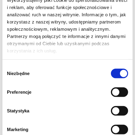
Wykorzystujemy pliki cookie do spersonalizowania treści
zastosowanych nasion.
i reklam, aby oferować funkcje społecznościowe i
analizować ruch w naszej witrynie. Informacje o tym, jak
Sałatkę z tego przepisu możesz przygotować
korzystasz z naszej witryny, udostępniamy partnerom
w jednej dużej porcji na grilla lub jako 3
społecznościowym, reklamowym i analitycznym.
większe samodzielne porcje na obiad czy też
Partnerzy mogą połączyć te informacje z innymi danymi
otrzymanymi od Ciebie lub uzyskanymi podczas
jako lunch do pracy lub szkoły (wówczas
korzystania z ich usług.
dressing zabierz w osobnym słoiczku lub
pojemniczku).
Wybór
Niezbędne
zgody
Składniki na chrupiącą sałatkę
Preferencje
z nowalijek:
Statystyka
3 duże garści mixu świeżych sałat lub
młodych listków
Marketing