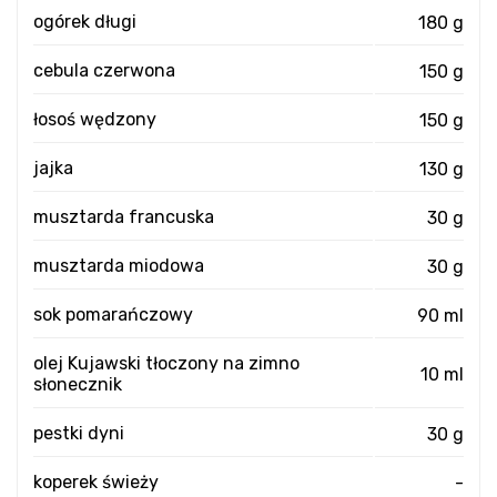
ogórek długi
180 g
cebula czerwona
150 g
łosoś wędzony
150 g
jajka
130 g
musztarda francuska
30 g
musztarda miodowa
30 g
sok pomarańczowy
90 ml
olej Kujawski tłoczony na zimno
10 ml
słonecznik
pestki dyni
30 g
koperek świeży
-